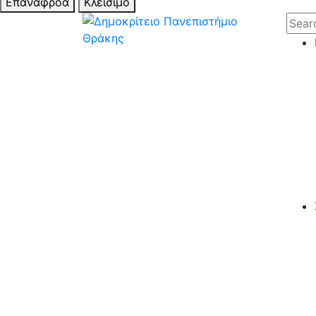
Επαναφροά
Κλείσιμο