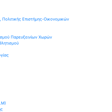
, Πολιτικής Επιστήμης-Οικονομικών
τισμού Παρευξεινίων Χωρών
θλητισμού
ογίας
.Μ)
ης