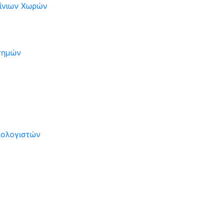
είνιων Χωρών
στημών
πολογιστών