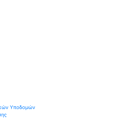
τικών Υποδομών
σης