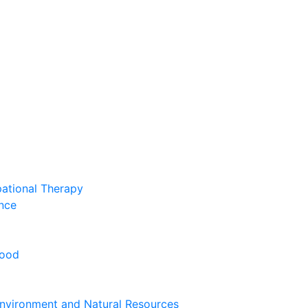
pational Therapy
nce
hood
nvironment and Natural Resources