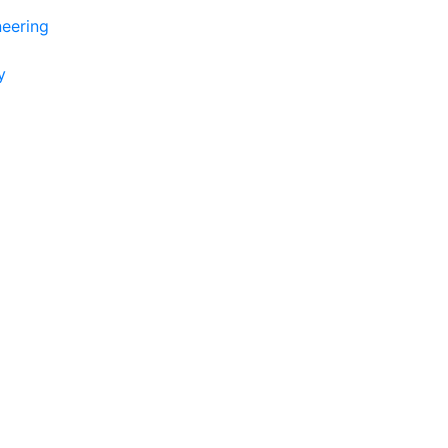
eering
y