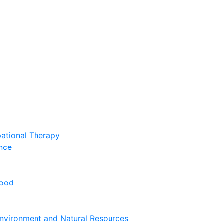
pational Therapy
nce
hood
nvironment and Natural Resources