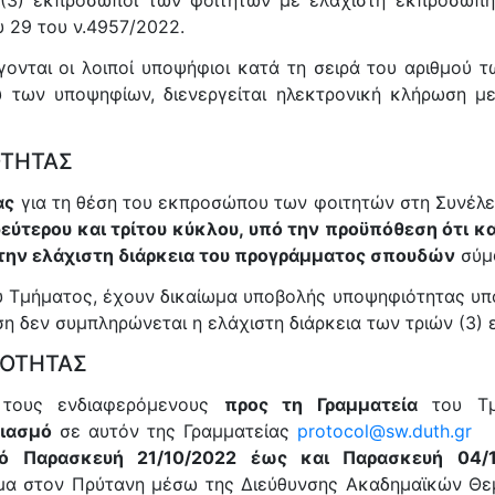
 (3) εκπρόσωποι των φοιτητών με ελάχιστη εκπροσώπη
υ 29 του ν.4957/2022.
ονται οι λοιποί υποψήφιοι κατά τη σειρά του αριθμού
ξύ των υποψηφίων, διενεργείται ηλεκτρονική κλήρωση 
ΟΤΗΤΑΣ
ας
για τη θέση του εκπροσώπου των φοιτητών στη Συνέλ
ερου και τρίτου κύκλου, υπό την προϋπόθεση ότι κατά
 την ελάχιστη διάρκεια του προγράμματος σπουδών
σύμφ
 Τμήματος, έχουν δικαίωμα υποβολής υποψηφιότητας υπό 
ση δεν συμπληρώνεται η ελάχιστη διάρκεια των τριών (3)
ΙΟΤΗΤΑΣ
ους ενδιαφερόμενους
προς τη Γραμματεία
του Τμή
ριασμό
σε αυτόν της Γραμματείας
protocol@sw.duth.gr
ό Παρασκευή 21/10/2022 έως και Παρασκευή 04
ήμα στον Πρύτανη μέσω της Διεύθυνσης Ακαδημαϊκών Θε