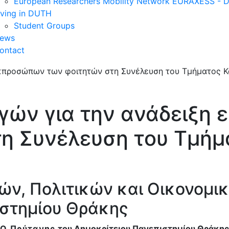
European Researchers Mobility Network EURAXESS -
iving in DUTH
Student Groups
ews
ontact
γών για την ανάδειξη
η Συνέλευση του Τμήμ
ών, Πολιτικών και Οικονομι
ιστημίου Θράκης
Ο Πρύτανης
του Δημοκρίτειου Πανεπιστημίου Θράκης