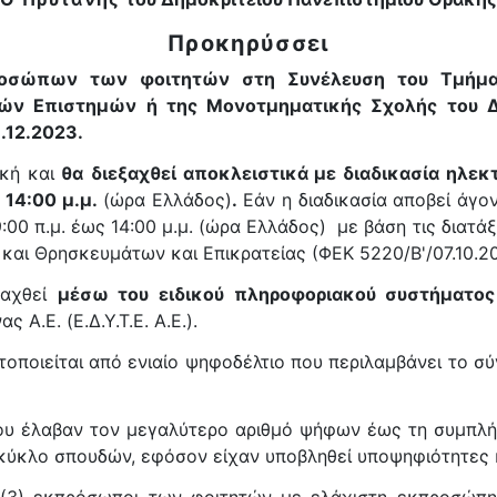
Προκηρύσσει
ροσώπων των φοιτητών στη Συνέλευση του Τμήμα
κών Επιστημών ή της Μονοτμηματικής Σχολής του Δ
1.12.2023.
ική και
θα
διεξαχθεί αποκλειστικά με διαδικασία ηλε
 14:00 μ.μ.
(ώρα Ελλάδος)
.
Εάν η διαδικασία αποβεί άγο
00 π.μ. έως 14:00 μ.μ. (ώρα Ελλάδος) με βάση τις διατάξ
και Θρησκευμάτων και Επικρατείας (ΦΕΚ 5220/Β'/07.10.2
ξαχθεί
μέσω του ειδικού πληροφοριακού συστήματ
A.E. (Ε.Δ.Υ.Τ.Ε. A.E.).
ποιείται από ενιαίο ψηφοδέλτιο που περιλαμβάνει το 
που έλαβαν τον μεγαλύτερο αριθμό ψήφων έως τη συμπλ
 κύκλο σπουδών, εφόσον είχαν υποβληθεί υποψηφιότητες κ