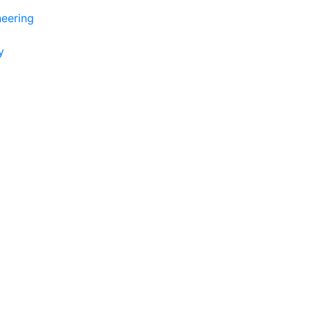
eering
y