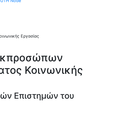
 DUTH Node
 εκπροσώπων
ατος Κοινωνικής
κών Επιστημών του