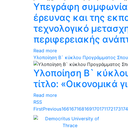
Υπεγράφη συμφωνία 
έρευνας και της εκπα
τεχνολογικό μετασχη
περιφερειακής ανάπ
Read more
Υλοποίηση Β` κύκλου Προγράμματος Σπουδών
Υλοποίηση Β` κύκλο
τίτλο: «Οικονομικά γι
Read more
RSS
First
Previous
166
167
168
169
170
171
172
173
174