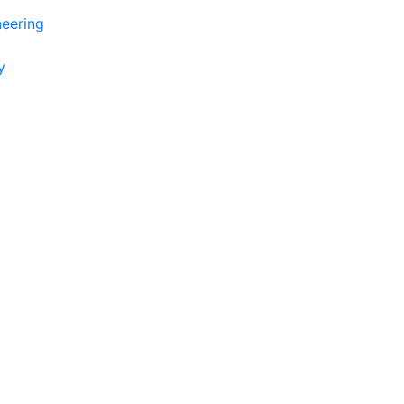
eering
y