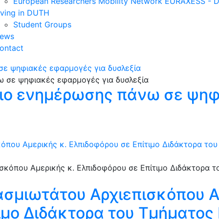
European Researchers Mobility Network EURAXESS -
iving in DUTH
Student Groups
ews
ontact
σε ψηφιακές εφαρμογές για δυσλεξία
ριο ενημέρωσης πάνω σε ψηφ
όπου Αμερικής κ. Ελπιδοφόρου σε Επίτιμο Διδάκτορα του
ασμιωτάτου Αρχιεπισκόπου Α
ιμο Διδάκτορα του Τμήματος