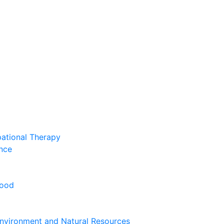
pational Therapy
nce
hood
nvironment and Natural Resources