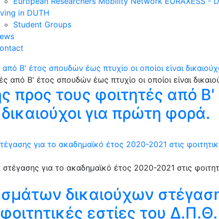
European Researchers Mobility Network EURAXESS -
iving in DUTH
Student Groups
ews
ontact
πό Β' έτος σπουδών έως πτυχίο οι οποίοι είναι δικαιούχ
 προς τους φοιτητές από Β'
ι δικαιούχοι για πρώτη φορά.
γασης για το ακαδημαϊκό έτος 2020-2021 στις φοιτητικέ
σμάτων δικαιούχων στέγαση
φοιτητικές εστίες του Δ.Π.Θ