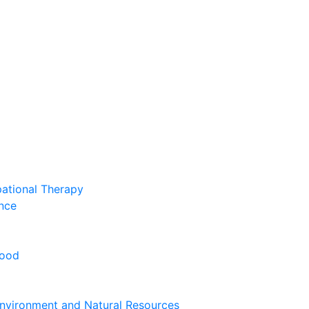
pational Therapy
nce
hood
nvironment and Natural Resources