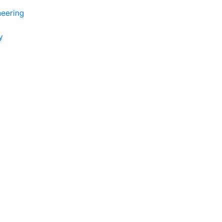
eering
y