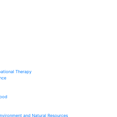
pational Therapy
nce
hood
nvironment and Natural Resources