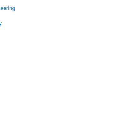
eering
y