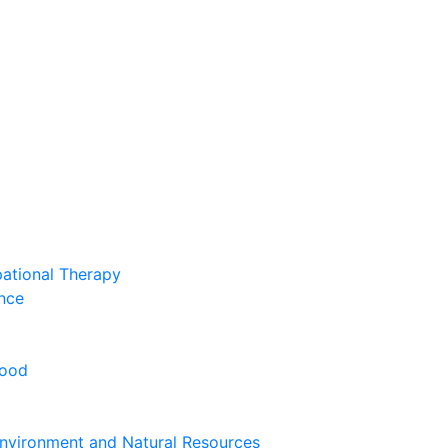
pational Therapy
nce
hood
nvironment and Natural Resources