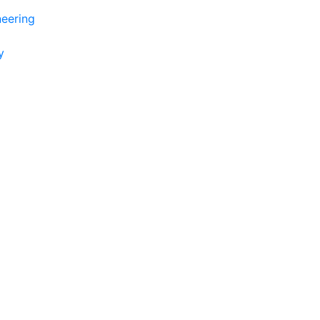
eering
y