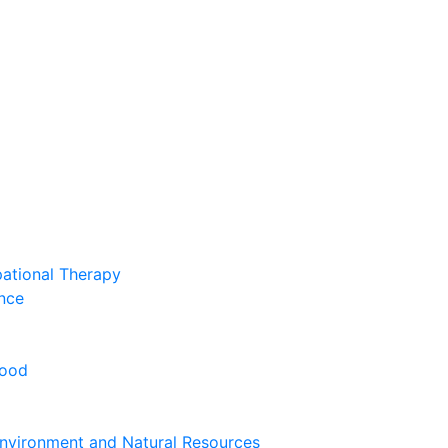
pational Therapy
nce
hood
nvironment and Natural Resources