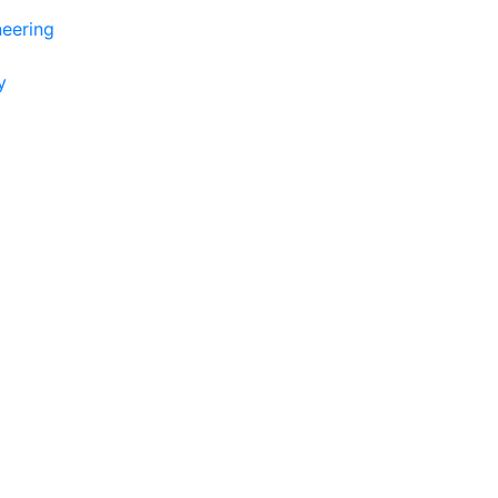
eering
y