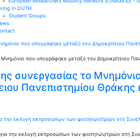
European Researchers Mobility Network EURAXESS -
iving in DUTH
Student Groups
ews
ontact
νημόνιο που υπογράφηκε μεταξύ του Δημοκρίτειου Πανεπ
νης συνεργασίας το Μνημόνι
ειου Πανεπιστημίου Θράκης 
ια την εκλογή εκπροσώπων των φοιτητών/τριών στη Συνέ