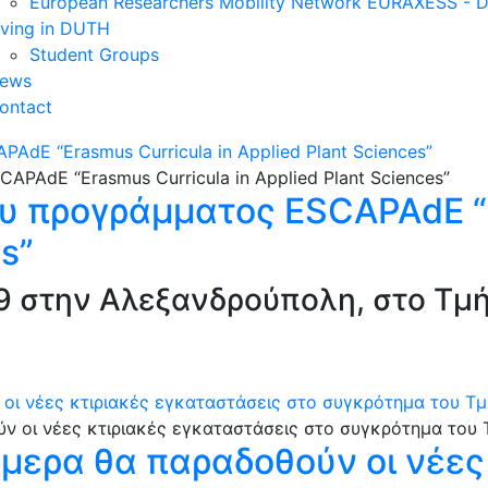
European Researchers Mobility Network EURAXESS -
iving in DUTH
Student Groups
ews
ontact
dE “Erasmus Curricula in Applied Plant Sciences”
υ προγράμματος ESCAPAdE “E
s”
19 στην Αλεξανδρούπολη, στο Τμ
 οι νέες κτιριακές εγκαταστάσεις στο συγκρότημα του Τ
ήμερα θα παραδοθούν οι νέες