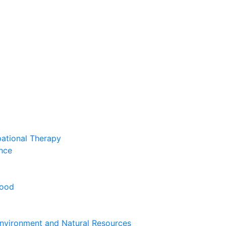
pational Therapy
nce
hood
nvironment and Natural Resources