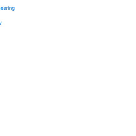
eering
y