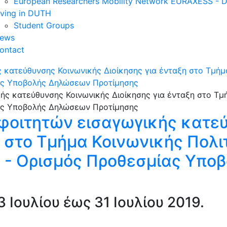
European Researchers Mobility Network EURAXESS -
iving in DUTH
Student Groups
ews
ontact
κατεύθυνσης Κοινωνικής Διοίκησης για ένταξη στο Τμήμα
ίας Υποβολής Δηλώσεων Προτίμησης
φοιτητών εισαγωγικής κατε
η στο Τμήμα Κοινωνικής Πολι
ς - Ορισμός Προθεσμίας Υπ
 Ιουλίου έως 31 Ιουλίου 2019.