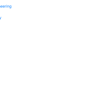
eering
y