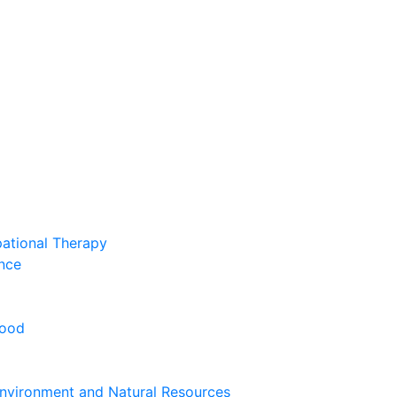
pational Therapy
nce
hood
nvironment and Natural Resources