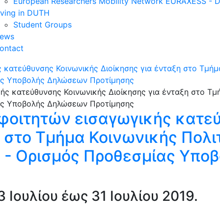
European Researchers Mobility Network EURAXESS -
iving in DUTH
Student Groups
ews
ontact
κατεύθυνσης Κοινωνικής Διοίκησης για ένταξη στο Τμήμα
ίας Υποβολής Δηλώσεων Προτίμησης
φοιτητών εισαγωγικής κατε
η στο Τμήμα Κοινωνικής Πολι
ς - Ορισμός Προθεσμίας Υπ
 Ιουλίου έως 31 Ιουλίου 2019.