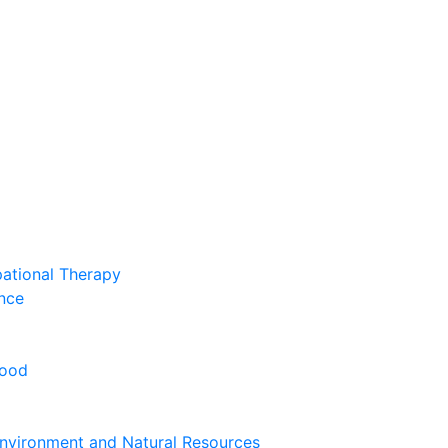
pational Therapy
nce
hood
nvironment and Natural Resources