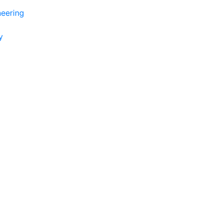
eering
y