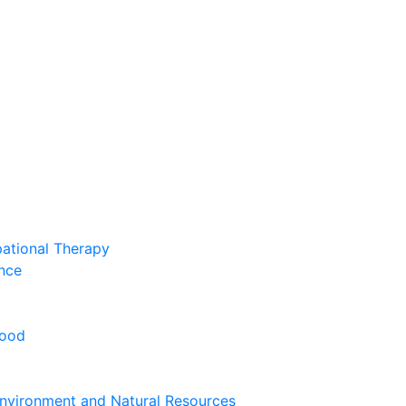
pational Therapy
nce
hood
nvironment and Natural Resources