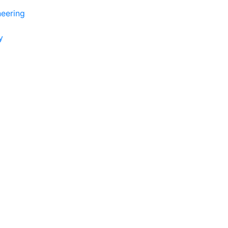
eering
y