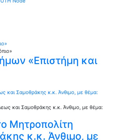
 DUTH Node
ιο»
ήμων «Επιστήμη και
 και Σαμοθράκης κ.κ. Άνθιμο, με θέμα:
το Μητροπολίτη
κης κ.κ. Άνθιμο, με