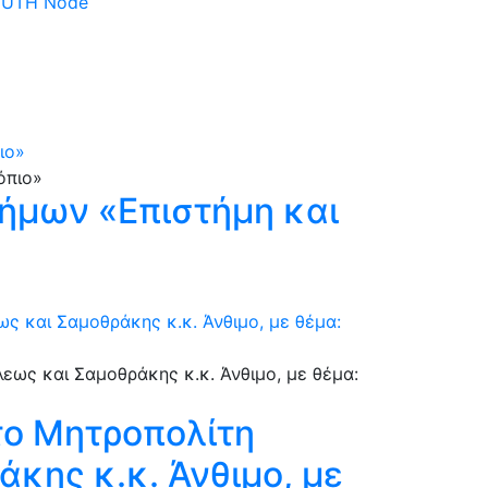
 DUTH Node
ιο»
ήμων «Επιστήμη και
 και Σαμοθράκης κ.κ. Άνθιμο, με θέμα:
το Μητροπολίτη
κης κ.κ. Άνθιμο, με