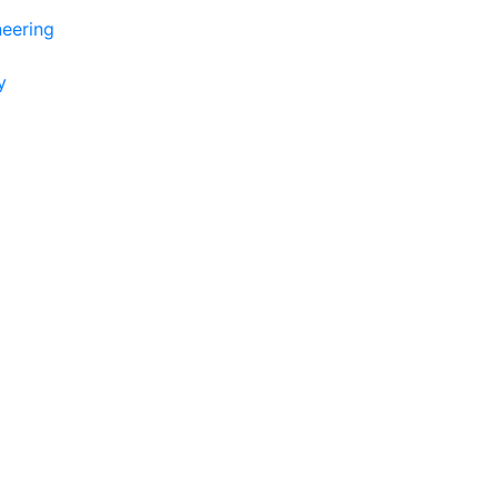
eering
y