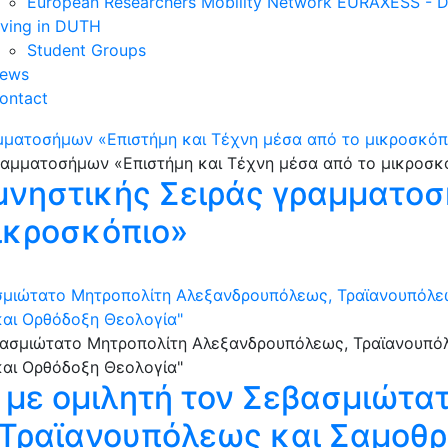
European Researchers Mobility Network EURAXESS -
iving in DUTH
Student Groups
ews
ontact
μματοσήμων «Επιστήμη και Τέχνη μέσα από το μικροσκόπ
μνηστικής Σειράς γραμματοσ
ικροσκόπιο»
σμιώτατο Μητροπολίτη Αλεξανδρουπόλεως, Τραϊανουπόλεως
 και Ορθόδοξη Θεολογία"
 με ομιλητή τον Σεβασμιώτα
ραϊανουπόλεως και Σαμοθρά