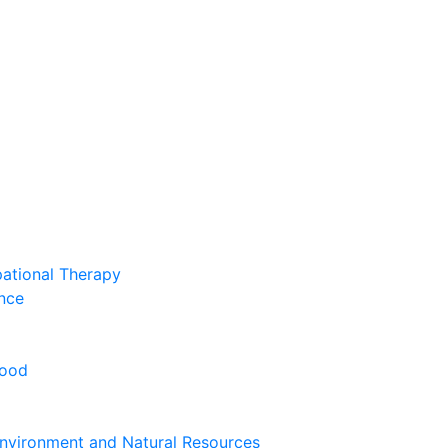
pational Therapy
nce
hood
nvironment and Natural Resources