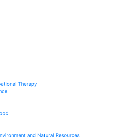
pational Therapy
nce
hood
nvironment and Natural Resources