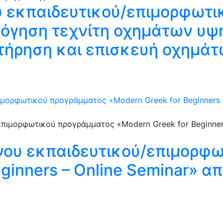
υ εκπαιδευτικού/επιμορφωτι
λόγηση τεχνίτη οχημάτων υψ
ντήρηση και επισκευή οχημά
ορφωτικού προγράμματος «Modern Greek for Beginners – O
ου εκπαιδευτικού/επιμορφω
inners – Online Seminar» από