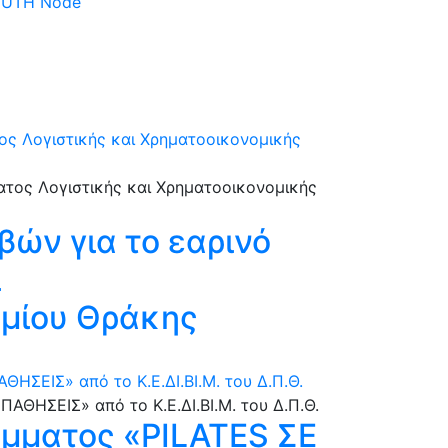
 DUTH Node
ος Λογιστικής και Χρηματοοικονομικής
βών για το εαρινό
ι
ημίου Θράκης
ΣΕΙΣ» από το Κ.Ε.ΔΙ.ΒΙ.Μ. του Δ.Π.Θ.
μματος «PILATES ΣΕ