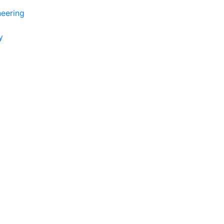
eering
y