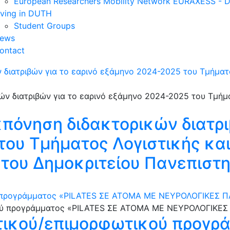
European Researchers Mobility Network EURAXESS -
iving in DUTH
Student Groups
ews
ontact
 διατριβών για το εαρινό εξάμηνο 2024-2025 του Τμήματ
κπόνηση διδακτορικών διατρι
ου Τμήματος Λογιστικής κα
 του Δημοκριτείου Πανεπιστ
προγράμματος «PILATES ΣΕ ΑΤΟΜΑ ΜΕ ΝΕΥΡΟΛΟΓΙΚΕΣ ΠΑΘΗ
τικού/επιμορφωτικού προγρά